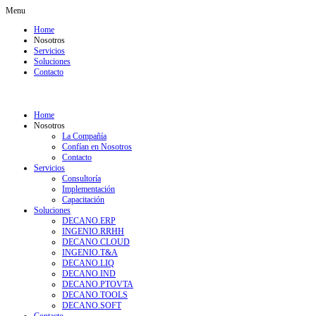
Menu
Home
Nosotros
Servicios
Soluciones
Contacto
Home
Nosotros
La Compañía
Confían en Nosotros
Contacto
Servicios
Consultoría
Implementación
Capacitación
Soluciones
DECANO.ERP
INGENIO.RRHH
DECANO.CLOUD
INGENIO.T&A
DECANO.LIQ
DECANO.IND
DECANO.PTOVTA
DECANO.TOOLS
DECANO.SOFT