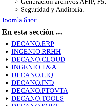
Generación archivos AFIP, F
Seguridad y Auditoría.
Joomla блог
En esta sección ...
DECANO.ERP
INGENIO.RRHH
DECANO.CLOUD
INGENIO.T&A
DECANO.LIQ
DECANO.IND
DECANO.PTOVTA
DECANO.TOOLS
DECANO.SOFT